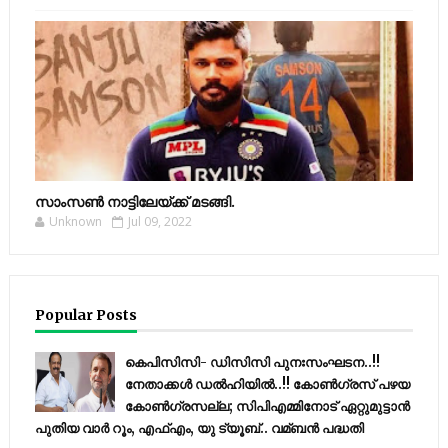
സാംസണ്‍ നാട്ടിലേയ്‌ക്ക് മടങ്ങി.
Unknown
Jul 09, 2022
Popular Posts
കെപിസിസി- ഡിസിസി പുനഃസംഘടന..!!
നേതാക്കൾ ഡൽഹിയിൽ..!! കോണ്‍ഗ്രസ് പഴയ
കോണ്‍ഗ്രസല്ല; സിപിഎമ്മിനോട് ഏറ്റുമുട്ടാന്‍
പുതിയ വാര്‍ റൂം, എഫ്‌എം, യു ട്യൂബ്.. വമ്ബന്‍ പദ്ധതി