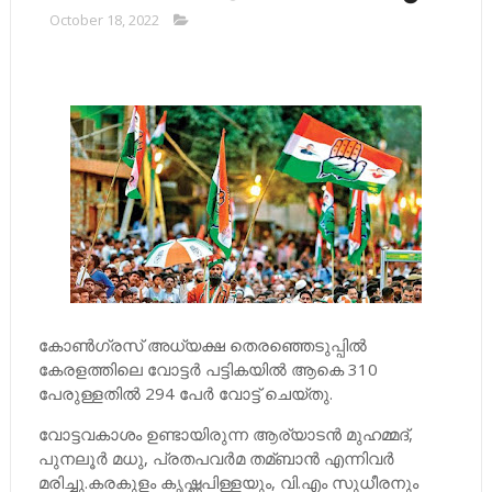
October 18, 2022
കോണ്‍ഗ്രസ് അധ്യക്ഷ തെരഞ്ഞെടുപ്പില്‍
കേരളത്തിലെ വോട്ടര്‍ പട്ടികയില്‍ ആകെ 310
പേരുള്ളതില്‍ 294 പേര്‍ വോട്ട് ചെയ്തു.
വോട്ടവകാശം ഉണ്ടായിരുന്ന ആര്യാടന്‍ മുഹമ്മദ്,
പുനലൂര്‍ മധു, പ്രതപവര്‍മ തമ്ബാന്‍ എന്നിവര്‍
മരിച്ചു.കരകുളം കൃഷ്ണപിള്ളയും, വി.എം സുധീരനും