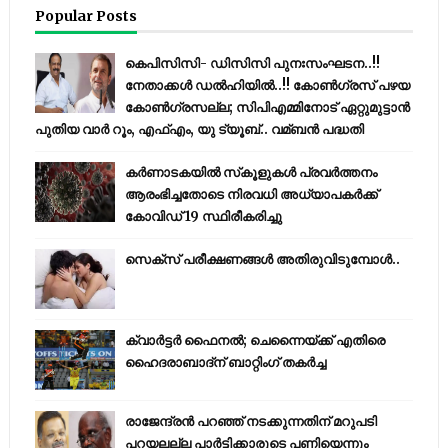
Popular Posts
കെപിസിസി- ഡിസിസി പുനഃസംഘടന..!!
നേതാക്കൾ ഡൽഹിയിൽ..!! കോണ്‍ഗ്രസ് പഴയ
കോണ്‍ഗ്രസല്ല; സിപിഎമ്മിനോട് ഏറ്റുമുട്ടാന്‍
പുതിയ വാര്‍ റൂം, എഫ്‌എം, യു ട്യൂബ്.. വമ്ബന്‍ പദ്ധതി
കര്‍ണാടകയില്‍ സ്‌കൂളുകള്‍ പ്രവര്‍ത്തനം
ആരംഭിച്ചതോടെ നിരവധി അധ്യാപകര്‍ക്ക്
കോവിഡ് 19 സ്ഥിരീകരിച്ചു
സെക്സ് പരീക്ഷണങ്ങൾ അതിരുവിടുമ്പോൾ..
ക്വാർട്ടർ ഫൈനൽ; ചെന്നൈയ്ക്ക് എതിരെ
ഹൈദരാബാദ്ന് ബാറ്റിംഗ് തകർച്ച
രാജേന്ദ്രന്‍ പറഞ്ഞ് നടക്കുന്നതിന് മറുപടി
പറയലല്ല പാര്‍ട്ടിക്കാരുടെ പണിയെന്നും