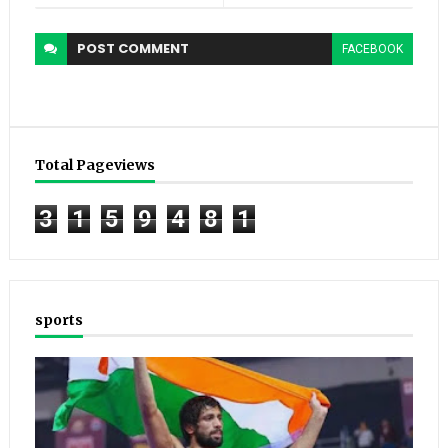
POST
COMMENT
FACEBOOK
Total Pageviews
3
1
5
9
4
8
1
sports