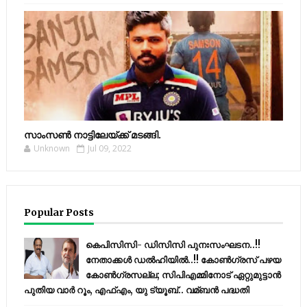
സാംസണ്‍ നാട്ടിലേയ്‌ക്ക് മടങ്ങി.
Unknown
Jul 09, 2022
Popular Posts
കെപിസിസി- ഡിസിസി പുനഃസംഘടന..!!
നേതാക്കൾ ഡൽഹിയിൽ..!! കോണ്‍ഗ്രസ് പഴയ
കോണ്‍ഗ്രസല്ല; സിപിഎമ്മിനോട് ഏറ്റുമുട്ടാന്‍
പുതിയ വാര്‍ റൂം, എഫ്‌എം, യു ട്യൂബ്.. വമ്ബന്‍ പദ്ധതി