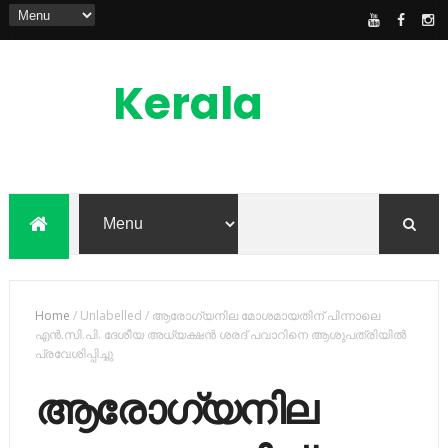
Kerala
News
Feed
kerala news feed is the one of the best
malayalam online news portal in
malaylam
Home
/
Unlabelled
/
ആരോഗ്യനില മോശമായതിന് പിന്നാലെ
എന്‍.സി.പി. ദേശീയ അധ്യക്ഷന്‍ ശരദ് പവാറിനെ ആശുപത്രിയില്‍
പ്രവേശിപ്പിച്ചു
ആരോഗ്യനില