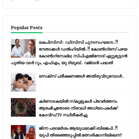
Popular Posts
കെപിസിസി- ഡിസിസി പുനഃസംഘടന..!!
നേതാക്കൾ ഡൽഹിയിൽ..!! കോണ്‍ഗ്രസ് പഴയ
കോണ്‍ഗ്രസല്ല; സിപിഎമ്മിനോട് ഏറ്റുമുട്ടാന്‍
പുതിയ വാര്‍ റൂം, എഫ്‌എം, യു ട്യൂബ്.. വമ്ബന്‍ പദ്ധതി
സെക്സ് പരീക്ഷണങ്ങൾ അതിരുവിടുമ്പോൾ..
കര്‍ണാടകയില്‍ സ്‌കൂളുകള്‍ പ്രവര്‍ത്തനം
ആരംഭിച്ചതോടെ നിരവധി അധ്യാപകര്‍ക്ക്
കോവിഡ് 19 സ്ഥിരീകരിച്ചു
ജിന്ന പരാമര്‍ശം ആയുധമാക്കി ബിജെപി..!!
യുപി തിരഞ്ഞെടുപ്പില്‍ മത്സരിക്കാനില്ലെന്ന്