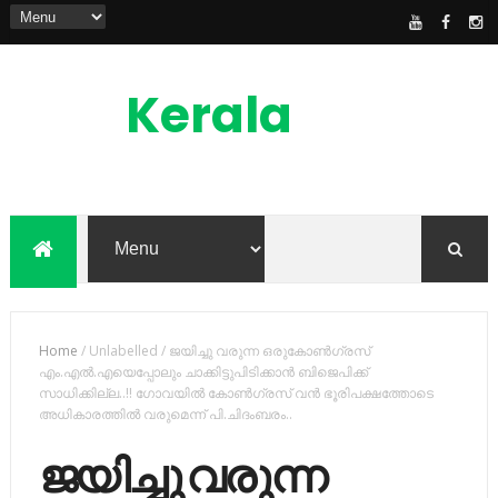
Kerala
News
Feed
kerala news feed is the one of the best
malayalam online news portal in
malaylam
Home
/
Unlabelled
/
ജയിച്ചു വരുന്ന ഒരുകോണ്‍ഗ്രസ്
എം.എല്‍.എയെപ്പോലും ചാക്കിട്ടുപിടിക്കാന്‍ ബിജെപിക്ക്
സാധിക്കില്ല..!! ഗോവയില്‍ കോണ്‍ഗ്രസ് വന്‍ ഭൂരിപക്ഷത്തോടെ
അധികാരത്തില്‍ വരുമെന്ന് പി.ചിദംബരം..
ജയിച്ചു വരുന്ന