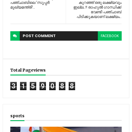
പഞ്ചാബിലെ 'സൂപ്പര്‍
കുറഞ്ഞ് ഒരു ലക്ഷ്യവും
മുഖ്യമന്ത്രി'..
ഇല്ല..!! രാഹുല്‍ ഗാന്ധിക്ക്
വേണ്ടി പഞ്ചാബ്
പിടിക്കുകയാണ് ലക്ഷ്യം..
POST
COMMENT
FACEBOOK
Total Pageviews
3
1
5
9
0
8
8
sports