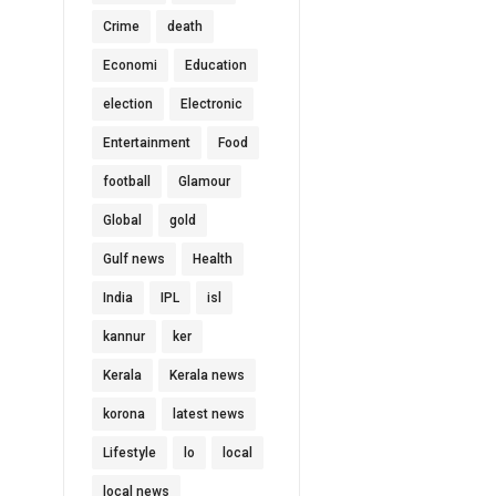
Crime
death
Economi
Education
election
Electronic
Entertainment
Food
football
Glamour
Global
gold
Gulf news
Health
India
IPL
isl
kannur
ker
Kerala
Kerala news
korona
latest news
Lifestyle
lo
local
local news