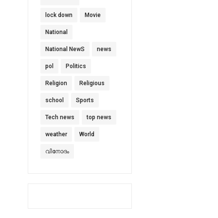
lock down
Movie
National
National NewS
news
pol
Politics
Religion
Religious
school
Sports
Tech news
top news
weather
World
വിനോദം