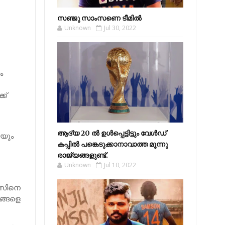
സഞ്ജു സാംസണെ ടീമില്‍
Unknown
Jul 30, 2022
ം
ക്
ആദ്യ 20 ല്‍ ഉള്‍പ്പെട്ടിട്ടും വേള്‍ഡ്
െയും
കപ്പില്‍ പങ്കെടുക്കാനാവാത്ത മൂന്നു
രാജ്യങ്ങളുണ്ട്.
Unknown
Jul 10, 2022
രസിനെ
ങ്ങളെ