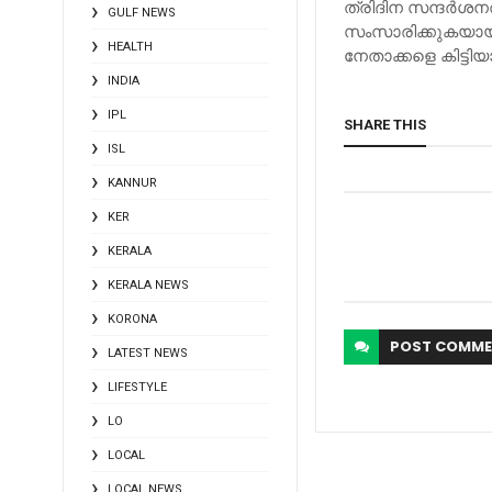
ത്രിദിന സന്ദര്‍ശന
GULF NEWS
സംസാരിക്കുകയായിരു
HEALTH
നേതാക്കളെ കിട്ടിയ
INDIA
IPL
SHARE THIS
ISL
KANNUR
KER
KERALA
KERALA NEWS
KORONA
POST
COMME
LATEST NEWS
LIFESTYLE
LO
LOCAL
LOCAL NEWS