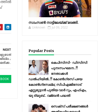
്തില്‍
്
സാംസണ്‍ നാട്ടിലേയ്‌ക്ക് മടങ്ങി.
Unknown
Jul 09, 2022
NEXT
Popular Posts
ങളുടേത്
ില്ല..;
കെപിസിസി- ഡിസിസി
േരിക്ക..
പുനഃസംഘടന..!!
നേതാക്കൾ
ഡൽഹിയിൽ..!! കോണ്‍ഗ്രസ് പഴയ
EBOOK
കോണ്‍ഗ്രസല്ല; സിപിഎമ്മിനോട്
ഏറ്റുമുട്ടാന്‍ പുതിയ വാര്‍ റൂം, എഫ്‌എം,
യു ട്യൂബ്.. വമ്ബന്‍ പദ്ധതി
സെക്സ് പരീക്ഷണങ്ങൾ
അതിരുവിടുമ്പോൾ..