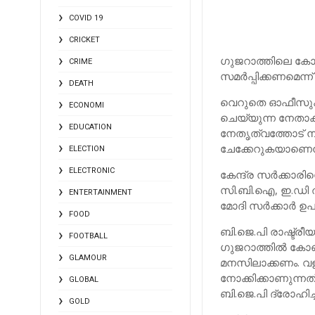
COVID 19
CRICKET
ഗുജറാത്തിലെ കോണ്‍
CRIME
സമര്‍പ്പിക്കണമെന്ന്
DEATH
വെറുതെ ഓഫീസുകളില
ECONOMI
ചെയ്യുന്ന നേതാക്
EDUCATION
നേതൃത്വത്തോട് നിര്
ചേക്കേറുകയാണെന്നും
ELECTION
ELECTRONIC
കേന്ദ്ര സര്‍ക്കാര
സി.ബി.ഐ, ഇ.ഡി ത
ENTERTAINMENT
മോദി സര്‍ക്കാര്‍ 
FOOD
ബി.ജെ.പി രാഷ്ട്ര
FOOTBALL
ഗുജറാത്തില്‍ കോണ്
GLAMOUR
മനസിലാക്കണം. വ
നോക്കിക്കാണുന്ന
GLOBAL
ബി.ജെ.പി ദ്രോഹിച്ച
GOLD