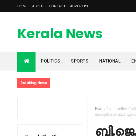
HOME
ABOUT
CONTACT
ADVERTISE
Kerala News
Feed
POLITICS
SPORTS
NATIONAL
E
kerala news feed is the one of the best malayalam online
news portal in malaylam
Breaking News
Home
/
Unlabelled
/
ബി
രാഹുല്‍ ഗാന്ധി..!! എസി 
ബി.ജെ.