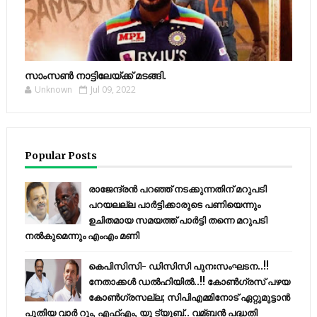
സാംസണ്‍ നാട്ടിലേയ്‌ക്ക് മടങ്ങി.
Unknown
Jul 09, 2022
Popular Posts
രാജേന്ദ്രന്‍ പറഞ്ഞ് നടക്കുന്നതിന് മറുപടി
പറയലല്ല പാര്‍ട്ടിക്കാരുടെ പണിയെന്നും
ഉചിതമായ സമയത്ത് പാര്‍ട്ടി തന്നെ മറുപടി
നല്‍കുമെന്നും എംഎം മണി
കെപിസിസി- ഡിസിസി പുനഃസംഘടന..!!
നേതാക്കൾ ഡൽഹിയിൽ..!! കോണ്‍ഗ്രസ് പഴയ
കോണ്‍ഗ്രസല്ല; സിപിഎമ്മിനോട് ഏറ്റുമുട്ടാന്‍
പുതിയ വാര്‍ റൂം, എഫ്‌എം, യു ട്യൂബ്.. വമ്ബന്‍ പദ്ധതി