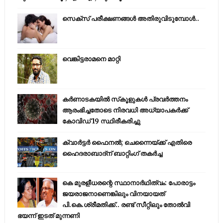
സെക്സ് പരീക്ഷണങ്ങൾ അതിരുവിടുമ്പോൾ..
വെങ്കിട്ടരാമനെ മാറ്റി
കര്‍ണാടകയില്‍ സ്‌കൂളുകള്‍ പ്രവര്‍ത്തനം
ആരംഭിച്ചതോടെ നിരവധി അധ്യാപകര്‍ക്ക്
കോവിഡ് 19 സ്ഥിരീകരിച്ചു
ക്വാർട്ടർ ഫൈനൽ; ചെന്നൈയ്ക്ക് എതിരെ
ഹൈദരാബാദ്ന് ബാറ്റിംഗ് തകർച്ച
കെ മുരളീധരന്റെ സ്ഥാനാർഥിത്വം: പോരാട്ടം
ജയരാജനാണെങ്കിലും വിനയായത്
പി.കെ.ശ്രീമതിക്ക്.. രണ്ട് സീറ്റിലും തോൽവി
ഭയന്ന്‌ ഇടത് മുന്നണി