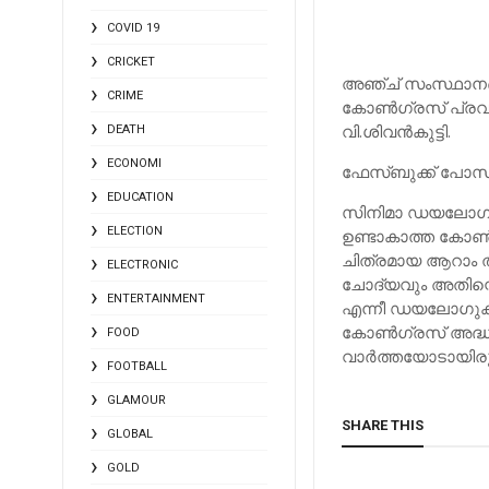
COVID 19
CRICKET
അഞ്ച് സംസ്ഥാനങ്ങള
CRIME
കോണ്‍ഗ്രസ് പ്രവ
വി.ശിവന്‍കുട്ടി.
DEATH
ECONOMI
ഫേസ്‌ബുക്ക് പോസ്
EDUCATION
സിനിമാ ഡയലോഗ് 
ELECTION
ഉണ്ടാകാത്ത കോണ്‍ഗ
ചിത്രമായ ആറാം തമ
ELECTRONIC
ചോദ്യവും അതിന്റ
ENTERTAINMENT
എന്നീ ഡയലോഗുകളാണ
കോണ്‍ഗ്രസ് അദ്ധ
FOOD
വാര്‍ത്തയോടായിരു
FOOTBALL
GLAMOUR
SHARE THIS
GLOBAL
GOLD