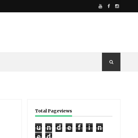
Total Pageviews
u
n
d
e
f
i
n
e
d