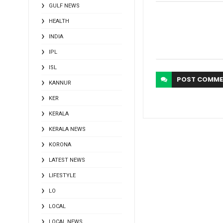
GULF NEWS
HEALTH
INDIA
IPL
ISL
POST
COMME
KANNUR
KER
KERALA
KERALA NEWS
KORONA
LATEST NEWS
LIFESTYLE
LO
LOCAL
LOCAL NEWS