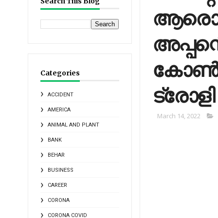
Search This Blog
ആരൊക്
അപ്പന്
കോണ്‍
Categories
ട്രോളി വ
ACCIDENT
AMERICA
March 14, 2022
ANIMAL AND PLANT
BANK
BEHAR
BUSINESS
CAREER
CORONA
CORONA COVID