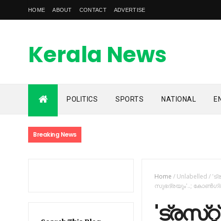
HOME
ABOUT
CONTACT
ADVERTISE
Kerala News
Feed
POLITICS
SPORTS
NATIONAL
E
kerala news feed is the one of the best malayalam online
news portal in malaylam
Breaking News
Home
/
Unlabelled
/
'ട
സുഭദ്ര‌യും'..; കോണ്‍ഗ്
'ട്രസ്‌റ