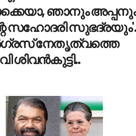
കെയാ, ഞാനും അപ്പനു
റെ സഹോദരി സുഭദ്ര‌യും'.
ഗ്രസ് നേതൃത്വത്തെ
ി ശിവന്‍കുട്ടി..