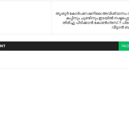
തൃശൂര്‍ കോര്‍പറേഷനിലെ അവിശ്വാസം നാ
കപ്പിനും ചുണ്ടിനും ഇടയിൽ നഷ്ടപ്പെട
തിരിച്ചു പിടിക്കാൻ കോൺഗ്രസ്..!! പ്
വീട്ടാൻ ബ
NT
FAC