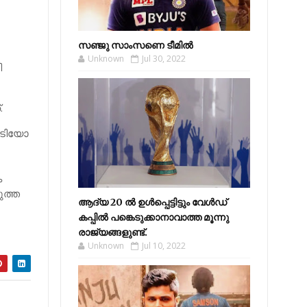
സഞ്ജു സാംസണെ ടീമില്‍
Unknown
Jul 30, 2022
ി
.
പടിയോ
ം
ുത്ത
ആദ്യ 20 ല്‍ ഉള്‍പ്പെട്ടിട്ടും വേള്‍ഡ്
കപ്പില്‍ പങ്കെടുക്കാനാവാത്ത മൂന്നു
രാജ്യങ്ങളുണ്ട്.
Unknown
Jul 10, 2022