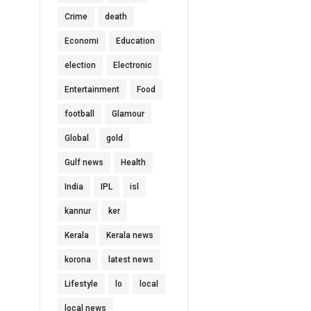
Crime
death
Economi
Education
election
Electronic
Entertainment
Food
football
Glamour
Global
gold
Gulf news
Health
India
IPL
isl
kannur
ker
Kerala
Kerala news
korona
latest news
Lifestyle
lo
local
local news