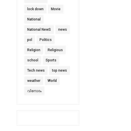
lock down
Movie
National
National NewS
news
pol
Politics
Religion
Religious
school
Sports
Tech news
top news
weather
World
വിനോദം