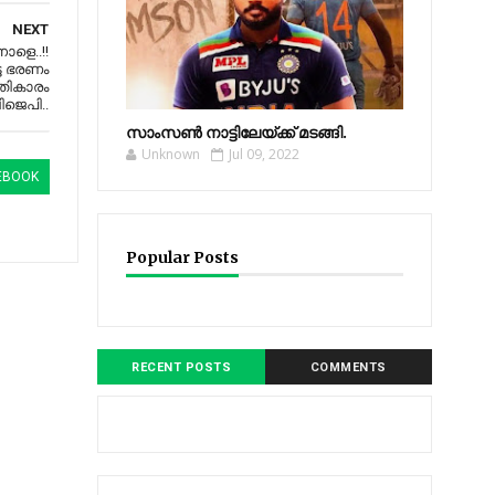
NEXT
ളെ..!!
്ട ഭരണം
രതികാരം
ിജെപി..
സാംസണ്‍ നാട്ടിലേയ്‌ക്ക് മടങ്ങി.
Unknown
Jul 09, 2022
EBOOK
Popular Posts
RECENT POSTS
COMMENTS