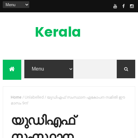
Kerala
News
Feed
kerala news feed is the one of the best
malayalam online news portal in
malaylam
Home
/
Unlabelled
/
യുഡിഎഫ് സംസ്ഥാന ഏകോപന സമിതി ഈ
മാസം 9ന്
യുഡിഎഫ്
സംസ്ഥാന