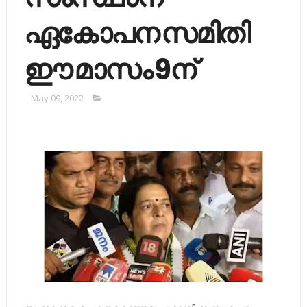
ഏകോപന സമിതി
ഈ മാസം 9ന്
May 09, 2022