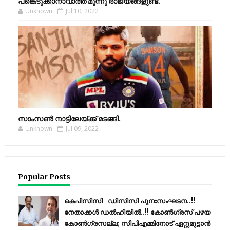
പങ്കെടുക്കാനാവാത്ത മൂന്നു രാജ്യങ്ങളുണ്ട്.
Unknown
Jul 10, 2022
സാംസണ്‍ നാട്ടിലേയ്‌ക്ക് മടങ്ങി.
Unknown
Jul 09, 2022
Popular Posts
കെപിസിസി- ഡിസിസി പുനഃസംഘടന..!!
നേതാക്കൾ ഡൽഹിയിൽ..!! കോണ്‍ഗ്രസ് പഴയ
കോണ്‍ഗ്രസല്ല; സിപിഎമ്മിനോട് ഏറ്റുമുട്ടാന്‍