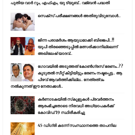
പുതിയ വാര്‍ റൂം, എഫ്‌എം, യു ട്യൂബ്.. വമ്ബന്‍ പദ്ധതി
സെക്സ് പരീക്ഷണങ്ങൾ അതിരുവിടുമ്പോൾ..
ജിന്ന പരാമര്‍ശം ആയുധമാക്കി ബിജെപി..!!
യുപി തിരഞ്ഞെടുപ്പില്‍ മത്സരിക്കാനില്ലെന്ന്
അഖിലേഷ് യാദവ്..
ഗോവയിൽ അടുത്തത് കോൺഗ്രസ് ഭരണം..??
കൂടുതൽ സീറ്റ് കിട്ടിയിട്ടും ഭരണം നഷ്ടപ്പെട്ട.. ആ
പിഴവ് ആവർത്തിക്കില്ല.. നേത്രത്വം
നൽകുന്നത് ഈ നേതാക്കൾ..
കര്‍ണാടകയില്‍ സ്‌കൂളുകള്‍ പ്രവര്‍ത്തനം
ആരംഭിച്ചതോടെ നിരവധി അധ്യാപകര്‍ക്ക്
കോവിഡ് 19 സ്ഥിരീകരിച്ചു
45 ഡിഗ്രി കടന്ന് സംസ്ഥാനത്തെ താപനില