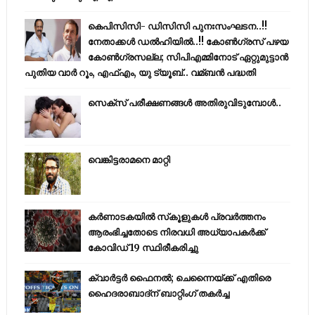
കെപിസിസി- ഡിസിസി പുനഃസംഘടന..!!
നേതാക്കൾ ഡൽഹിയിൽ..!! കോണ്‍ഗ്രസ് പഴയ
കോണ്‍ഗ്രസല്ല; സിപിഎമ്മിനോട് ഏറ്റുമുട്ടാന്‍
പുതിയ വാര്‍ റൂം, എഫ്‌എം, യു ട്യൂബ്.. വമ്ബന്‍ പദ്ധതി
സെക്സ് പരീക്ഷണങ്ങൾ അതിരുവിടുമ്പോൾ..
വെങ്കിട്ടരാമനെ മാറ്റി
കര്‍ണാടകയില്‍ സ്‌കൂളുകള്‍ പ്രവര്‍ത്തനം
ആരംഭിച്ചതോടെ നിരവധി അധ്യാപകര്‍ക്ക്
കോവിഡ് 19 സ്ഥിരീകരിച്ചു
ക്വാർട്ടർ ഫൈനൽ; ചെന്നൈയ്ക്ക് എതിരെ
ഹൈദരാബാദ്ന് ബാറ്റിംഗ് തകർച്ച