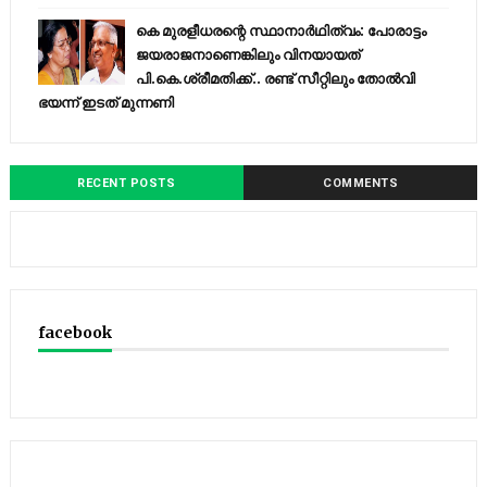
കെ മുരളീധരന്റെ സ്ഥാനാർഥിത്വം: പോരാട്ടം
ജയരാജനാണെങ്കിലും വിനയായത്
പി.കെ.ശ്രീമതിക്ക്.. രണ്ട് സീറ്റിലും തോൽവി
ഭയന്ന്‌ ഇടത് മുന്നണി
RECENT POSTS
COMMENTS
facebook