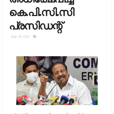
കെ.പി.സി.സി
പ്രസിഡന്റ്
July 18, 2022