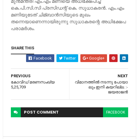
മുന്‍മന്ത്രി എം.എം മണിയെ അധിക്ഷേപിച്ച്‌
കെ.പി.സി.സി പ്രസിഡന്റ് കെ. സുധാകരന്‍. എം.എം
മണിയുടേത് ചിമ്ബാന്‍സിയുടെ മുഖം
തന്നെയാണെന്നായിരുന്നു സുധാകരന്റെ അധിക്ഷേപ
പരാമര്‍ശം.
SHARE THIS
Facebook
Twitter
Google+
PREVIOUS
NEXT
കോവിഡ് മരണസംഖ്യ
വി​മാ​ന​ത്തി​ല്‍ ന​ട​ന്നു പോ​യാ​
5,25,709
ലും ഇനി ക​യ​റി​ല്ല. :-
ജയരാജൻ
POST
COMMENT
FACEBOOK