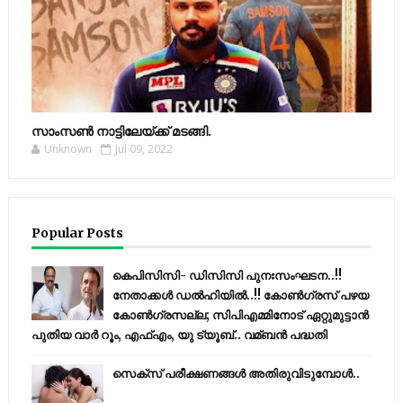
സാംസണ്‍ നാട്ടിലേയ്‌ക്ക് മടങ്ങി.
Unknown
Jul 09, 2022
Popular Posts
കെപിസിസി- ഡിസിസി പുനഃസംഘടന..!!
നേതാക്കൾ ഡൽഹിയിൽ..!! കോണ്‍ഗ്രസ് പഴയ
കോണ്‍ഗ്രസല്ല; സിപിഎമ്മിനോട് ഏറ്റുമുട്ടാന്‍
പുതിയ വാര്‍ റൂം, എഫ്‌എം, യു ട്യൂബ്.. വമ്ബന്‍ പദ്ധതി
സെക്സ് പരീക്ഷണങ്ങൾ അതിരുവിടുമ്പോൾ..