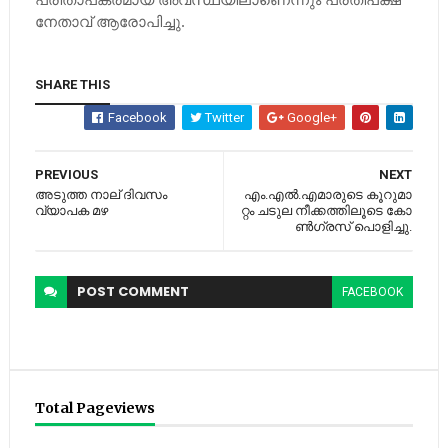
നേതാവ് ആരോപിച്ചു.
SHARE THIS
Facebook
Twitter
Google+
PREVIOUS
NEXT
അടുത്ത നാല് ദിവസം
എം.​എ​ല്‍.​എ​മാ​രു​ടെ കൂ​റു​മാ​
വ്യാപക മഴ
റ്റം ച​ടു​ല നീ​ക്ക​ത്തി​ലൂ​ടെ കോ​
ണ്‍​ഗ്ര​സ് പൊ​ളി​ച്ചു.
POST
COMMENT
FACEBOOK
Total Pageviews