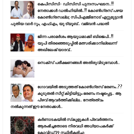
കെപിസിസി- ഡിസിസി പുനഃസംഘടന..!!
നേതാക്കൾ ഡൽഹിയിൽ..!! കോണ്‍ഗ്രസ് പഴയ
കോണ്‍ഗ്രസല്ല; സിപിഎമ്മിനോട് ഏറ്റുമുട്ടാന്‍
പുതിയ വാര്‍ റൂം, എഫ്‌എം, യു ട്യൂബ്.. വമ്ബന്‍ പദ്ധതി
ജിന്ന പരാമര്‍ശം ആയുധമാക്കി ബിജെപി..!!
യുപി തിരഞ്ഞെടുപ്പില്‍ മത്സരിക്കാനില്ലെന്ന്
അഖിലേഷ് യാദവ്..
സെക്സ് പരീക്ഷണങ്ങൾ അതിരുവിടുമ്പോൾ..
ഗോവയിൽ അടുത്തത് കോൺഗ്രസ് ഭരണം..??
കൂടുതൽ സീറ്റ് കിട്ടിയിട്ടും ഭരണം നഷ്ടപ്പെട്ട.. ആ
പിഴവ് ആവർത്തിക്കില്ല.. നേത്രത്വം
നൽകുന്നത് ഈ നേതാക്കൾ..
കര്‍ണാടകയില്‍ സ്‌കൂളുകള്‍ പ്രവര്‍ത്തനം
ആരംഭിച്ചതോടെ നിരവധി അധ്യാപകര്‍ക്ക്
കോവിഡ് 19 സ്ഥിരീകരിച്ചു