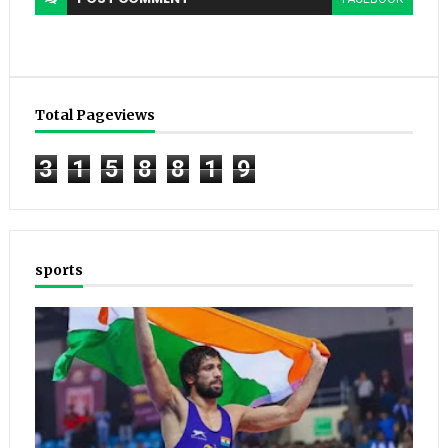
Total Pageviews
3
1
5
8
8
1
9
sports