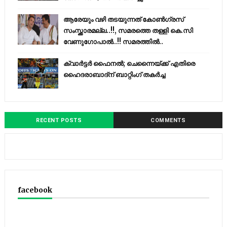
ആരേയും വഴി തടയുന്നത് കോണ്‍ഗ്രസ്
സംസ്ക്കാരമല്ല..!!, സമരത്തെ തള്ളി കെ.സി
വേണുഗോപാൽ..!! സമരത്തിൽ..
ക്വാർട്ടർ ഫൈനൽ; ചെന്നൈയ്ക്ക് എതിരെ
ഹൈദരാബാദ്ന് ബാറ്റിംഗ് തകർച്ച
RECENT POSTS
COMMENTS
facebook