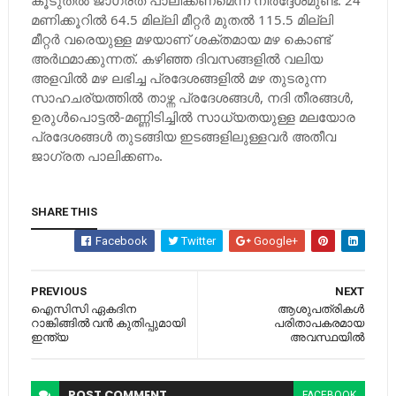
കൂടുതല്‍ ജാഗ്രത പാലിക്കണമെന്ന് നിര്‍ദ്ദേശമുണ്ട്. 24
മണിക്കൂറില്‍ 64.5 മില്ലി മീറ്റര്‍ മുതല്‍ 115.5 മില്ലി
മീറ്റര്‍ വരെയുള്ള മഴയാണ് ശക്തമായ മഴ കൊണ്ട്
അര്‍ഥമാക്കുന്നത്. കഴിഞ്ഞ ദിവസങ്ങളില്‍ വലിയ
അളവില്‍ മഴ ലഭിച്ച പ്രദേശങ്ങളില്‍ മഴ തുടരുന്ന
സാഹചര്യത്തില്‍ താഴ്ന്ന പ്രദേശങ്ങള്‍, നദി തീരങ്ങള്‍,
ഉരുള്‍പൊട്ടല്‍-മണ്ണിടിച്ചില്‍ സാധ്യതയുള്ള മലയോര
പ്രദേശങ്ങള്‍ തുടങ്ങിയ ഇടങ്ങളിലുള്ളവര്‍ അതീവ
ജാഗ്രത പാലിക്കണം.
SHARE THIS
Facebook
Twitter
Google+
PREVIOUS
NEXT
ഐസിസി ഏകദിന
ആശുപത്രികള്‍
റാങ്കിങ്ങില്‍ വന്‍ കുതിപ്പുമായി
പരിതാപകരമായ
ഇന്ത്യ
അവസ്ഥയിൽ
POST
COMMENT
FACEBOOK