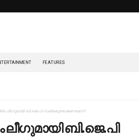
NTERTAINMENT
FEATURES
്‍ലിം ലീഗുമായി ബി.ജെ.പി സഖ്യമുണ്ടാക്കണമെന്ന്
ിം ലീഗുമായി ബി.ജെ.പി