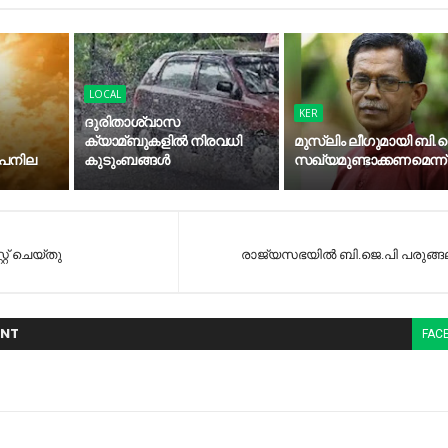
LOCAL
KER
ദുരിതാശ്വാസ
ക്യാമ്ബുകളിൽ നിരവധി
മുസ്‍ലിം ലീഗുമായി ബി.ജ
ാപനില
കുടുംബങ്ങൾ
സഖ്യമുണ്ടാക്കണമെന്ന്
്റ് ചെയ്തു
രാജ്യസഭയില്‍ ബി.ജെ.പി പരുങ്ങ
NT
FAC