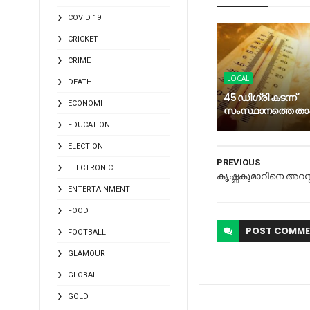
COVID 19
CRICKET
CRIME
LOCAL
DEATH
45 ഡിഗ്രി കടന്ന്
ECONOMI
സംസ്ഥാനത്തെ ത
EDUCATION
ELECTION
PREVIOUS
ELECTRONIC
കൃഷ്ണകുമാറിനെ അറസ്റ
ENTERTAINMENT
FOOD
POST
COMME
FOOTBALL
GLAMOUR
GLOBAL
GOLD