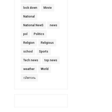
lock down
Movie
National
National NewS
news
pol
Politics
Religion
Religious
school
Sports
Tech news
top news
weather
World
വിനോദം