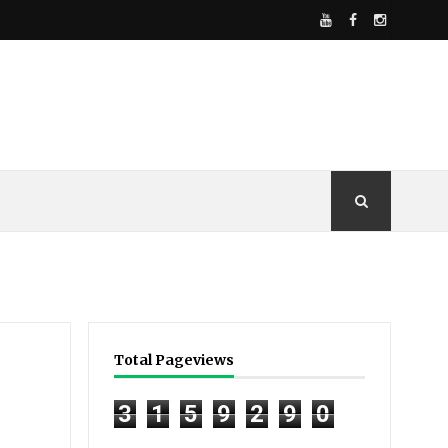
Total Pageviews
3
1
5
9
2
9
0