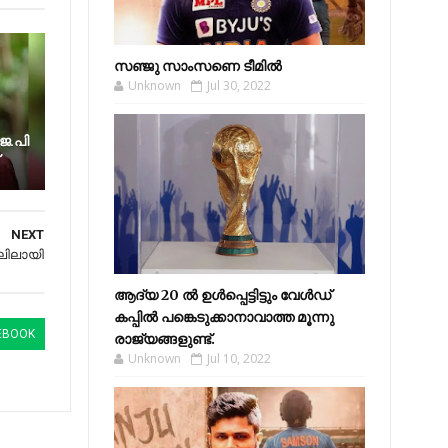
സഞ്ജു സാംസണെ ടീമില്‍
Unknown
Jul 30, 2022
െ.പി
NEXT
ലിലായി
ആദ്യ 20 ല്‍ ഉള്‍പ്പെട്ടിട്ടും വേള്‍ഡ്
കപ്പില്‍ പങ്കെടുക്കാനാവാത്ത മൂന്നു
EBOOK
രാജ്യങ്ങളുണ്ട്.
Unknown
Jul 10, 2022