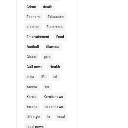
Crime
death
Economi
Education
election
Electronic
Entertainment
Food
football
Glamour
Global
gold
Gulf news
Health
India
IPL
isl
kannur
ker
Kerala
Kerala news
korona
latest news
Lifestyle
lo
local
local news