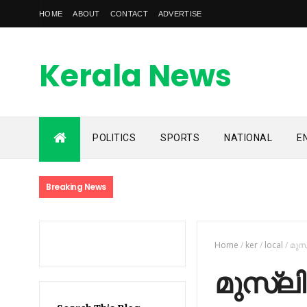
HOME
ABOUT
CONTACT
ADVERTISE
Kerala News
Feed
POLITICS
SPORTS
NATIONAL
E
kerala news feed is the one of the best malayalam online
news portal in malaylam
Breaking News
Home
/
ker
/
local
/
മുസ
മുസ്‍ല