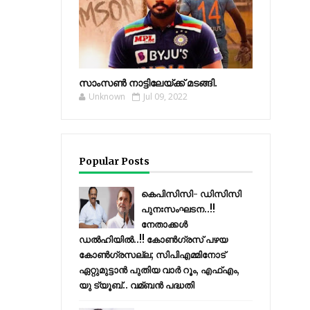
സാംസണ്‍ നാട്ടിലേയ്‌ക്ക് മടങ്ങി.
Unknown
Jul 09, 2022
Popular Posts
കെപിസിസി- ഡിസിസി
പുനഃസംഘടന..!!
നേതാക്കൾ
ഡൽഹിയിൽ..!! കോണ്‍ഗ്രസ് പഴയ
കോണ്‍ഗ്രസല്ല; സിപിഎമ്മിനോട്
ഏറ്റുമുട്ടാന്‍ പുതിയ വാര്‍ റൂം, എഫ്‌എം,
യു ട്യൂബ്.. വമ്ബന്‍ പദ്ധതി