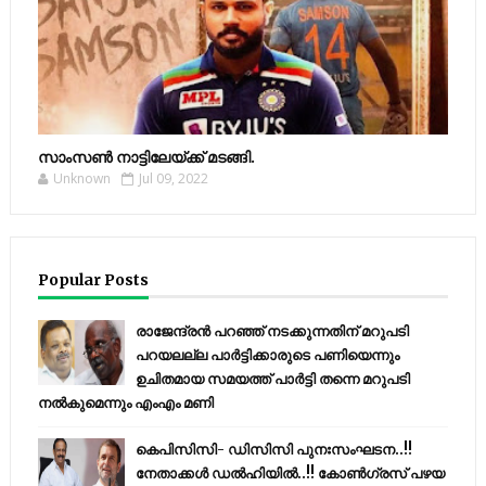
സാംസണ്‍ നാട്ടിലേയ്‌ക്ക് മടങ്ങി.
Unknown
Jul 09, 2022
Popular Posts
രാജേന്ദ്രന്‍ പറഞ്ഞ് നടക്കുന്നതിന് മറുപടി
പറയലല്ല പാര്‍ട്ടിക്കാരുടെ പണിയെന്നും
ഉചിതമായ സമയത്ത് പാര്‍ട്ടി തന്നെ മറുപടി
നല്‍കുമെന്നും എംഎം മണി
കെപിസിസി- ഡിസിസി പുനഃസംഘടന..!!
നേതാക്കൾ ഡൽഹിയിൽ..!! കോണ്‍ഗ്രസ് പഴയ