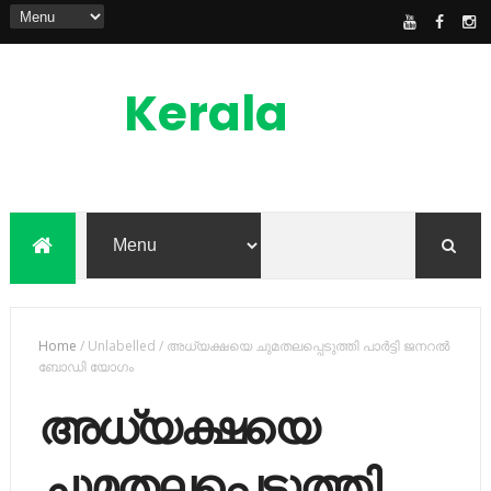
Kerala
News
Feed
kerala news feed is the one of the best
malayalam online news portal in
malaylam
Home
/
Unlabelled
/
അധ്യക്ഷയെ ചുമതലപ്പെടുത്തി പാര്‍ട്ടി ജനറല്‍
ബോഡി യോഗം
അധ്യക്ഷയെ
ചുമതലപ്പെടുത്തി