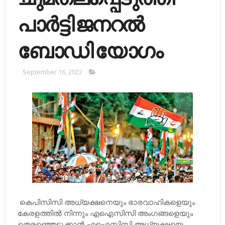
പാര്‍ട്ടി ജനറല്‍
ബോഡി യോഗം
September 16, 2022
കെപിസിസി അധ്യക്ഷനെയും ഭാരവാഹികളെയും
കേരളത്തില്‍ നിന്നും എഐസിസി അംഗങ്ങളെയും
തെരഞ്ഞെടുക്കാന്‍ എഐസിസി അധ്യക്ഷയെ