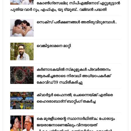
കോണ്‍ഗ്രസല്ല; സിപിഎമ്മിനോട് ഏറ്റുമുട്ടാന്‍
പുതിയ വാര്‍ റൂം, എഫ്‌എം, യു ട്യൂബ്.. വമ്ബന്‍ പദ്ധതി
സെക്സ് പരീക്ഷണങ്ങൾ അതിരുവിടുമ്പോൾ..
വെങ്കിട്ടരാമനെ മാറ്റി
കര്‍ണാടകയില്‍ സ്‌കൂളുകള്‍ പ്രവര്‍ത്തനം
ആരംഭിച്ചതോടെ നിരവധി അധ്യാപകര്‍ക്ക്
കോവിഡ് 19 സ്ഥിരീകരിച്ചു
ക്വാർട്ടർ ഫൈനൽ; ചെന്നൈയ്ക്ക് എതിരെ
ഹൈദരാബാദ്ന് ബാറ്റിംഗ് തകർച്ച
കെ മുരളീധരന്റെ സ്ഥാനാർഥിത്വം: പോരാട്ടം
ജയരാജനാണെങ്കിലും വിനയായത്