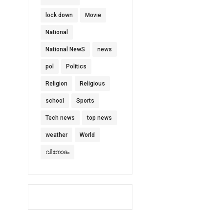
lock down
Movie
National
National NewS
news
pol
Politics
Religion
Religious
school
Sports
Tech news
top news
weather
World
വിനോദം