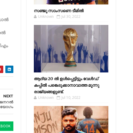
സഞ്ജു സാംസണെ ടീമില്‍
Unknown
Jul 30, 2022
ാല്‍
ല്‍
പിഎം
ആദ്യ 20 ല്‍ ഉള്‍പ്പെട്ടിട്ടും വേള്‍ഡ്
കപ്പില്‍ പങ്കെടുക്കാനാവാത്ത മൂന്നു
രാജ്യങ്ങളുണ്ട്.
NEXT
Unknown
Jul 10, 2022
 ജനറല്‍
 യോഗം
EBOOK