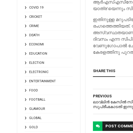
ആര്‍എസ്‌എസിനോട
യാത്ര’യെന്നും സി
COVID 19
CRICKET
ഇതിനുള്ള മറുപട
രംഗത്തെത്തിയത്. യ
CRIME
അസ്വസ്ഥതയാണ്.ആര
DEATH
ദിവസം എന്ന സിപിഎ
ECONOMI
വേണുഗോപാല്‍ ചോദ
കേരളത്തിനു പുറത്
EDUCATION
ELECTION
SHARE THIS
ELECTRONIC
ENTERTAINMENT
FOOD
PREVIOUS
FOOTBALL
ലാവ്‌ലിന്‍ കേസില്‍ സി
സുപ്രീംകോടതി ഇന്നും
GLAMOUR
GLOBAL
POST
COMME
GOLD