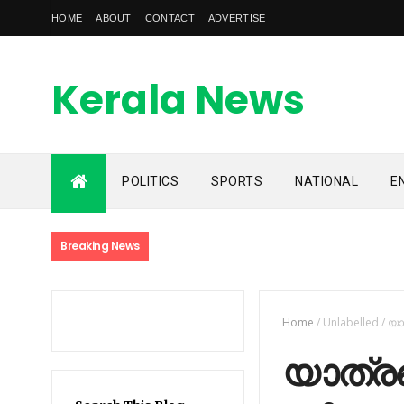
HOME
ABOUT
CONTACT
ADVERTISE
Kerala News
Feed
POLITICS
SPORTS
NATIONAL
E
kerala news feed is the one of the best malayalam online
news portal in malaylam
Breaking News
Home
/
Unlabelled
/
യാ
യാത്രയ