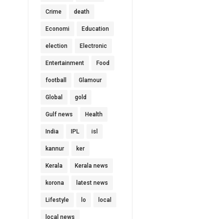
Crime
death
Economi
Education
election
Electronic
Entertainment
Food
football
Glamour
Global
gold
Gulf news
Health
India
IPL
isl
kannur
ker
Kerala
Kerala news
korona
latest news
Lifestyle
lo
local
local news