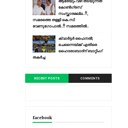
ആരേയും വഴി തടയുന്നത്
കോണ്‍ഗ്രസ്
സംസ്ക്കാരമല്ല..!!,
സമരത്തെ തള്ളി കെ.സി
വേണുഗോപാൽ..!! സമരത്തിൽ..
ക്വാർട്ടർ ഫൈനൽ;
ചെന്നൈയ്ക്ക് എതിരെ
ഹൈദരാബാദ്ന് ബാറ്റിംഗ്
തകർച്ച
RECENT POSTS
COMMENTS
facebook