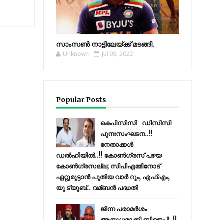
സാംസണ്‍ നാട്ടിലേയ്‌ക്ക് മടങ്ങി.
Unknown
Jul 09, 2022
Popular Posts
കെപിസിസി- ഡിസിസി
പുനഃസംഘടന..!!
നേതാക്കൾ
ഡൽഹിയിൽ..!! കോണ്‍ഗ്രസ് പഴയ
കോണ്‍ഗ്രസല്ല; സിപിഎമ്മിനോട്
ഏറ്റുമുട്ടാന്‍ പുതിയ വാര്‍ റൂം, എഫ്‌എം,
യു ട്യൂബ്.. വമ്ബന്‍ പദ്ധതി
ജിന്ന പരാമര്‍ശം
ആയുധമാക്കി ബിജെപി..!!