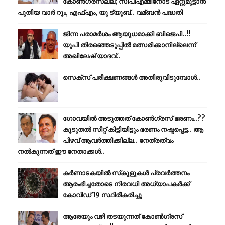
കോണ്‍ഗ്രസല്ല; സിപിഎമ്മിനോട് ഏറ്റുമുട്ടാന്‍
പുതിയ വാര്‍ റൂം, എഫ്‌എം, യു ട്യൂബ്.. വമ്ബന്‍ പദ്ധതി
ജിന്ന പരാമര്‍ശം ആയുധമാക്കി ബിജെപി..!!
യുപി തിരഞ്ഞെടുപ്പില്‍ മത്സരിക്കാനില്ലെന്ന്
അഖിലേഷ് യാദവ്..
സെക്സ് പരീക്ഷണങ്ങൾ അതിരുവിടുമ്പോൾ..
ഗോവയിൽ അടുത്തത് കോൺഗ്രസ് ഭരണം..??
കൂടുതൽ സീറ്റ് കിട്ടിയിട്ടും ഭരണം നഷ്ടപ്പെട്ട.. ആ
പിഴവ് ആവർത്തിക്കില്ല.. നേത്രത്വം
നൽകുന്നത് ഈ നേതാക്കൾ..
കര്‍ണാടകയില്‍ സ്‌കൂളുകള്‍ പ്രവര്‍ത്തനം
ആരംഭിച്ചതോടെ നിരവധി അധ്യാപകര്‍ക്ക്
കോവിഡ് 19 സ്ഥിരീകരിച്ചു
ആരേയും വഴി തടയുന്നത് കോണ്‍ഗ്രസ്