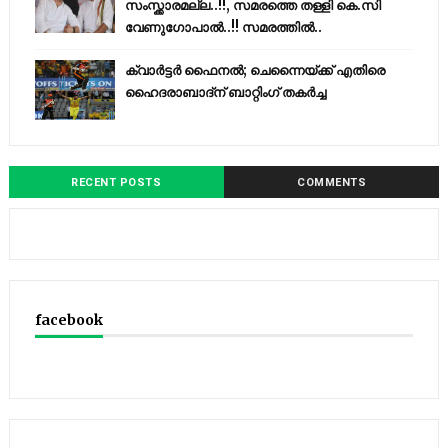
സംസ്ക്കാരമല്ല..!!, സമരത്തെ തള്ളി കെ.സി
വേണുഗോപാൽ..!! സമരത്തിൽ..
ക്വാർട്ടർ ഫൈനൽ; ചെന്നൈയ്ക്ക് എതിരെ
ഹൈദരാബാദ്ന് ബാറ്റിംഗ് തകർച്ച
RECENT POSTS
COMMENTS
facebook