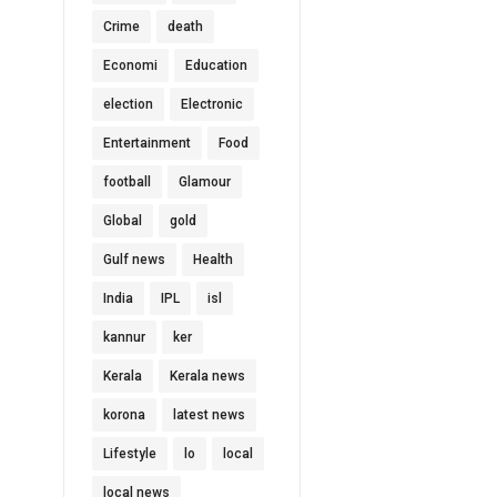
Crime
death
Economi
Education
election
Electronic
Entertainment
Food
football
Glamour
Global
gold
Gulf news
Health
India
IPL
isl
kannur
ker
Kerala
Kerala news
korona
latest news
Lifestyle
lo
local
local news