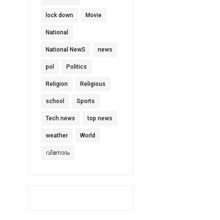
lock down
Movie
National
National NewS
news
pol
Politics
Religion
Religious
school
Sports
Tech news
top news
weather
World
വിനോദം