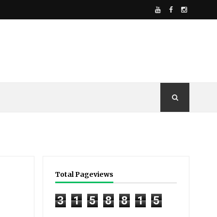
Total Pageviews
3
1
5
8
8
1
5