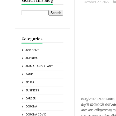
Search This Blog
October 27, 2022
Categories
ACCIDENT
AMERICA
ANIMAL AND PLANT
BANK
BEHAR
BUSINESS
മസ്തിഷാഘാതത്തെ ത
CAREER
മുന്‍ ജനറല്‍ സെക്
CORONA
തവണ നിയമസഭയിലേക
CORONA COVID
സംസ്ഥാന പ്രസിന്റ് പ