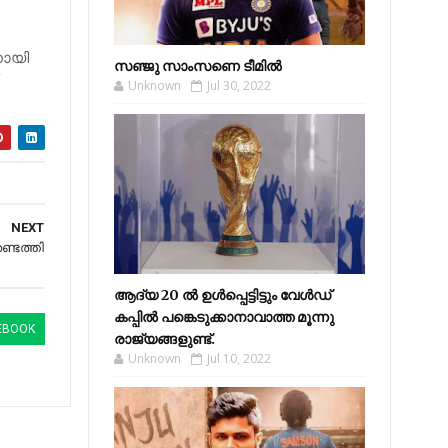
നായി
സഞ്ജു സാംസണെ ടീമില്‍
.
Unknown
Jul 30, 2022
NEXT
ടെത്തി
ആദ്യ 20 ല്‍ ഉള്‍പ്പെട്ടിട്ടും വേള്‍ഡ്
കപ്പില്‍ പങ്കെടുക്കാനാവാത്ത മൂന്നു
EBOOK
രാജ്യങ്ങളുണ്ട്.
Unknown
Jul 10, 2022