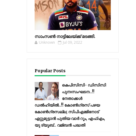
സാംസണ്‍ നാട്ടിലേയ്‌ക്ക് മടങ്ങി.
Unknown
Jul 09, 2022
Popular Posts
കെപിസിസി- ഡിസിസി
പുനഃസംഘടന..!!
നേതാക്കൾ
ഡൽഹിയിൽ..!! കോണ്‍ഗ്രസ് പഴയ
കോണ്‍ഗ്രസല്ല; സിപിഎമ്മിനോട്
ഏറ്റുമുട്ടാന്‍ പുതിയ വാര്‍ റൂം, എഫ്‌എം,
യു ട്യൂബ്.. വമ്ബന്‍ പദ്ധതി