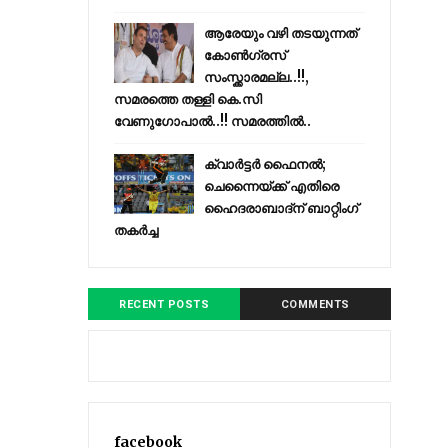
ആരേയും വഴി തടയുന്നത്
കോണ്‍ഗ്രസ്
സംസ്ക്കാരമല്ല..!!,
സമരത്തെ തള്ളി കെ.സി
വേണുഗോപാൽ..!! സമരത്തിൽ..
ക്വാർട്ടർ ഫൈനൽ;
ചെന്നൈയ്ക്ക് എതിരെ
ഹൈദരാബാദ്ന് ബാറ്റിംഗ്
തകർച്ച
RECENT POSTS
COMMENTS
facebook