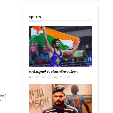
sports
രവികുമാര്‍ ദഹിയക്ക് സ്വര്‍ണം
Unknown
Aug 06, 2022
ിസി
്
ു