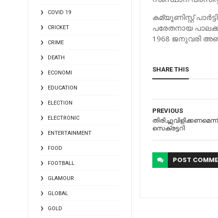
COVID 19
കമ്യൂണിസ്റ്റ് പാര
പരേതനായ പാലക്കീ
CRICKET
1968 ജനുവരി അഞ്ച
CRIME
DEATH
SHARE THIS
ECONOMI
EDUCATION
ELECTION
PREVIOUS
ELECTRONIC
തിരിച്ചുവിളിക്കണമെന
സെക്രട്ടറി
ENTERTAINMENT
FOOD
POST
COMME
FOOTBALL
GLAMOUR
GLOBAL
GOLD