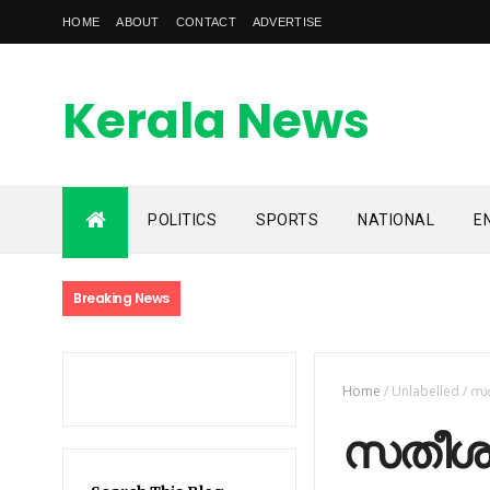
HOME
ABOUT
CONTACT
ADVERTISE
Kerala News
Feed
POLITICS
SPORTS
NATIONAL
E
kerala news feed is the one of the best malayalam online
news portal in malaylam
Breaking News
Home
/
Unlabelled
/
സത
സതീശൻ 