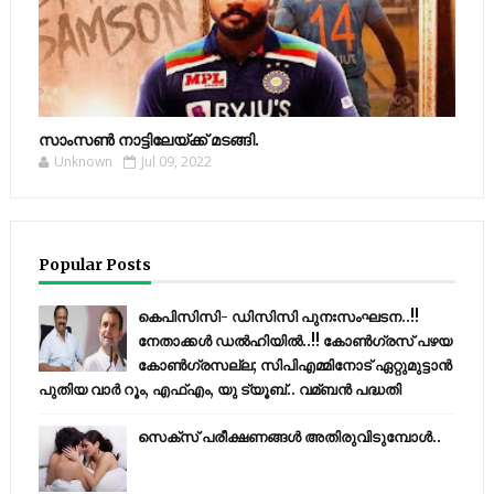
സാംസണ്‍ നാട്ടിലേയ്‌ക്ക് മടങ്ങി.
Unknown
Jul 09, 2022
Popular Posts
കെപിസിസി- ഡിസിസി പുനഃസംഘടന..!!
നേതാക്കൾ ഡൽഹിയിൽ..!! കോണ്‍ഗ്രസ് പഴയ
കോണ്‍ഗ്രസല്ല; സിപിഎമ്മിനോട് ഏറ്റുമുട്ടാന്‍
പുതിയ വാര്‍ റൂം, എഫ്‌എം, യു ട്യൂബ്.. വമ്ബന്‍ പദ്ധതി
സെക്സ് പരീക്ഷണങ്ങൾ അതിരുവിടുമ്പോൾ..