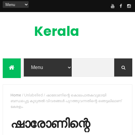
Kerala
News
Feed
kerala news feed is the one of the best
malayalam online news portal in
malaylam
Home
/
Unlabelled
/
ഷാരോണിന്റെ കൊലപാതകവുമായി
ബന്ധപ്പെട്ട കൂടുതല്‍ വിവരങ്ങള്‍ പുറത്തുവന്നതിന്റെ ഞെട്ടലിലാണ്
കേരളം.
ഷാരോണിന്റെ