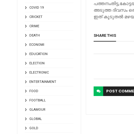
പത്തനംതിട്ട,കോട്ട
COVID 19
അടുത്ത ദിവസം തെക്
ഇത് കൂടുതല്‍ മഴയ്
CRICKET
CRIME
SHARE THIS
DEATH
ECONOMI
EDUCATION
ELECTION
ELECTRONIC
ENTERTAINMENT
POST
COMME
FOOD
FOOTBALL
GLAMOUR
GLOBAL
GOLD