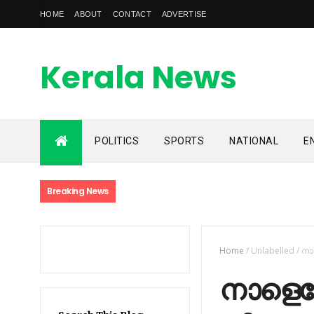
HOME
ABOUT
CONTACT
ADVERTISE
Kerala News
Feed
POLITICS
SPORTS
NATIONAL
E
kerala news feed is the one of the best malayalam online
news portal in malaylam
Breaking News
Home
/
Unlabelled
/
നാ
നാളെയ