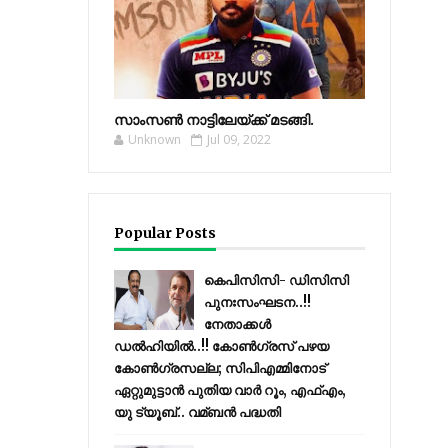
സാംസണ്‍ നാട്ടിലേയ്‌ക്ക് മടങ്ങി.
Unknown
Jul 09, 2022
Popular Posts
കെപിസിസി- ഡിസിസി
പുനഃസംഘടന..!!
നേതാക്കൾ
ഡൽഹിയിൽ..!! കോണ്‍ഗ്രസ് പഴയ
കോണ്‍ഗ്രസല്ല; സിപിഎമ്മിനോട്
ഏറ്റുമുട്ടാന്‍ പുതിയ വാര്‍ റൂം, എഫ്‌എം,
യു ട്യൂബ്.. വമ്ബന്‍ പദ്ധതി