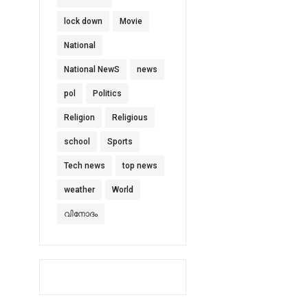
lock down
Movie
National
National NewS
news
pol
Politics
Religion
Religious
school
Sports
Tech news
top news
weather
World
വിനോദം