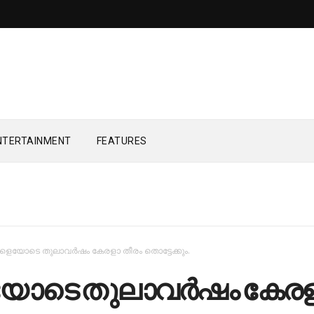
NTERTAINMENT
FEATURES
ളെയോടെ തുലാവര്‍ഷം കേരളാ തീരം തൊട്ടേക്കും.
ോടെ തുലാവര്‍ഷം കേര