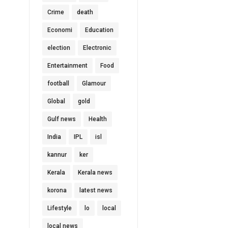
Crime
death
Economi
Education
election
Electronic
Entertainment
Food
football
Glamour
Global
gold
Gulf news
Health
India
IPL
isl
kannur
ker
Kerala
Kerala news
korona
latest news
Lifestyle
lo
local
local news