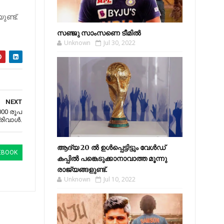
ണ്ട്.
സഞ്ജു സാംസണെ ടീമില്‍
Unknown
Jul 30, 2022
NEXT
000 രൂപ
രിവാള്‍.
ആദ്യ 20 ല്‍ ഉള്‍പ്പെട്ടിട്ടും വേള്‍ഡ്
EBOOK
കപ്പില്‍ പങ്കെടുക്കാനാവാത്ത മൂന്നു
രാജ്യങ്ങളുണ്ട്.
Unknown
Jul 10, 2022